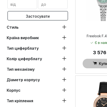
Застосувати
Стиль
Freelook F.4
Країна виробник
Є в ная
Тип циферблату
3 57
Колір циферблату
Куп
Тип механізму
Діаметр корпусу
Корпус
Тип кріплення