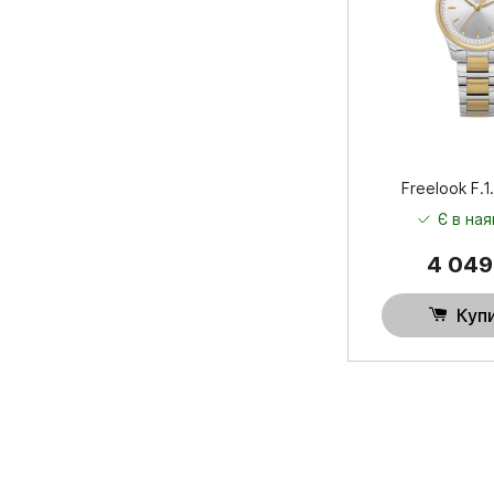
Freelook F.1
Є в ная
4 04
Куп