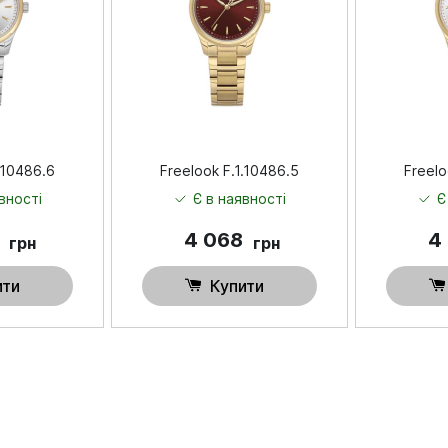
.10486.6
Freelook F.1.10486.5
Freelo
вності
Є в наявності
Є
9
4 068
4
грн
грн
ити
Купити