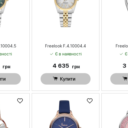
.10004.5
Freelook F.4.10004.4
Freelo
вності
Є в наявності
Є
8
4 635
3
грн
грн
ити
Купити