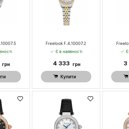
.10007.5
Freelook F.4.10007.2
Freelo
вності
Є в наявності
Є
6
4 333
3
грн
грн
ити
Купити