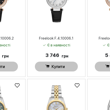
.10006.2
Freelook F.4.10006.1
Freelo
вності
Є в наявності
Є
8
3 746
5
грн
грн
ити
Купити