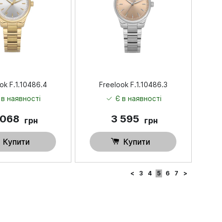
ok F.1.10486.4
Freelook F.1.10486.3
 в наявності
Є в наявності
 068
3 595
грн
грн
Купити
Купити
<
3
4
5
6
7
>