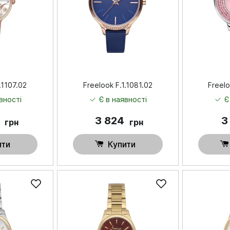
.1107.02
Freelook F.1.1081.02
Freelo
вності
Є в наявності
Є
0
3 824
3
грн
грн
ити
Купити