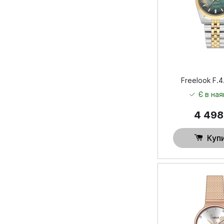
Freelook F.4
Є в ная
4 49
Куп