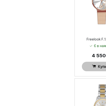
Freelook F.1
Є в ная
4 55
Куп