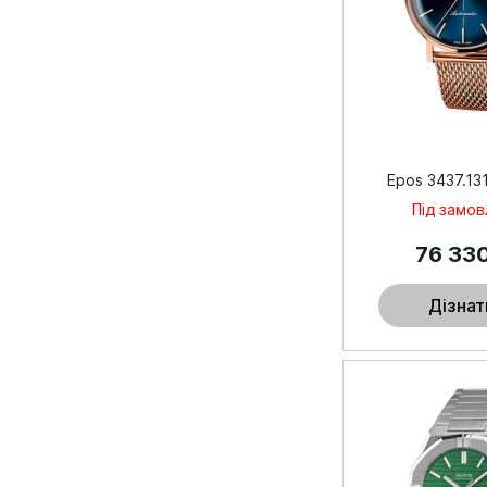
Epos 3437.131
Під замо
76 33
Дізнат