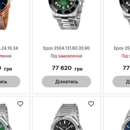
.24.16.34
Epos 3504.131.80.33.90
Epos 35
влення
Під замовлення
Під
0
77 620
77
грн
грн
ись
Дізнатись
Д