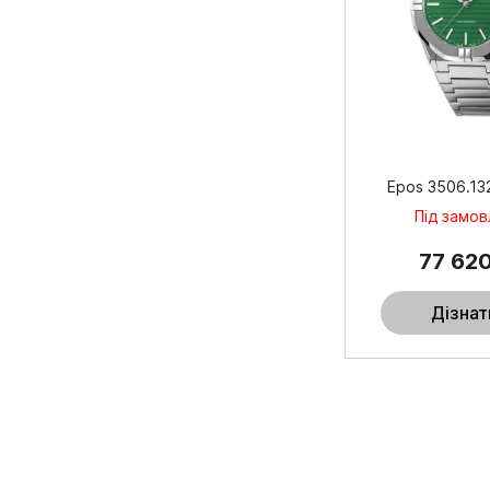
Epos 3506.132
Під замо
77 62
Дізнат