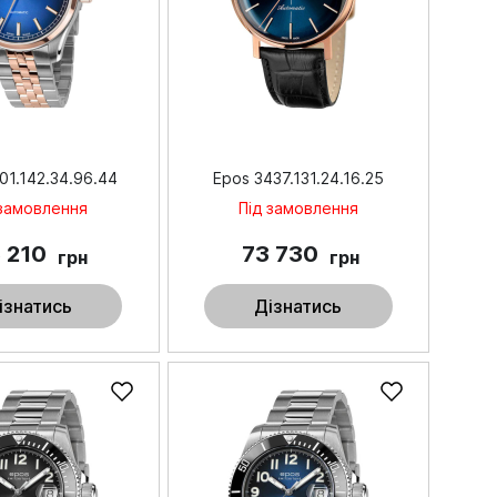
01.142.34.96.44
Epos 3437.131.24.16.25
 замовлення
Під замовлення
 210
73 730
грн
грн
ізнатись
Дізнатись