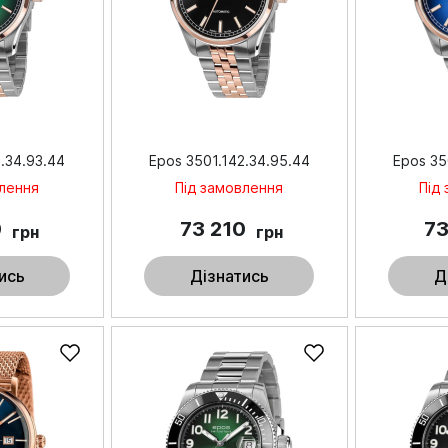
.34.93.44
Epos 3501.142.34.95.44
Epos 35
влення
Під замовлення
Під
0
73 210
73
грн
грн
ись
Дізнатись
Д