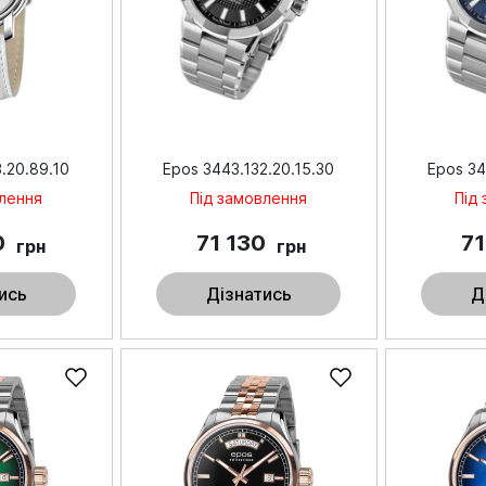
.20.89.10
Epos 3443.132.20.15.30
Epos 34
влення
Під замовлення
Під
0
71 130
7
грн
грн
ись
Дізнатись
Д