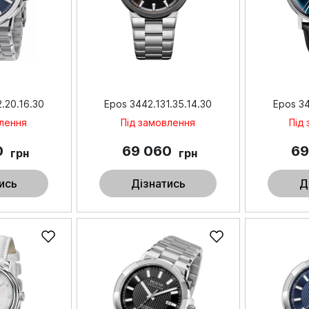
.20.16.30
Epos 3442.131.35.14.30
Epos 34
влення
Під замовлення
Під
0
69 060
69
грн
грн
ись
Дізнатись
Д