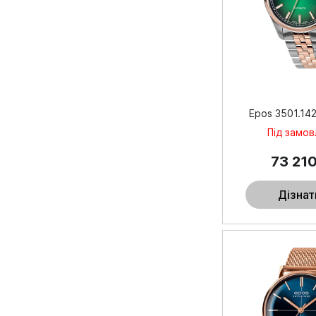
Epos 3501.142
Під замо
73 21
Дізнат