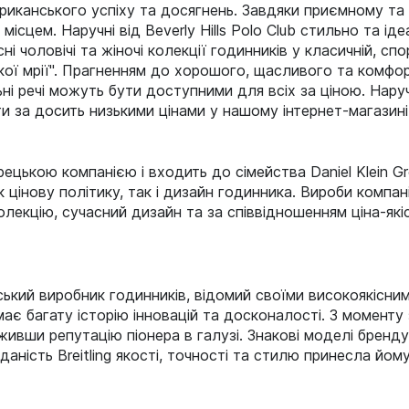
иканського успіху та досягнень. Завдяки приємному та м'
ісцем. Наручні від Beverly Hills Polo Club стильно та і
 чоловічі та жіночі колекції годинників у класичній, спор
кої мрії". Прагненням до хорошого, щасливого та комфорт
ильні речі можуть бути доступними для всіх за ціною. На
ити за досить низькими цінами у нашому інтернет-магазині
рецькою компанією і входить до сімейства Daniel Klein G
 цінову політику, так і дизайн годинника. Вироби компа
лекцію, сучасний дизайн та за співвідношенням ціна-якіс
кий виробник годинників, відомий своїми високоякісни
ає багату історію інновацій та досконалості. З моменту 
ивши репутацію піонера в галузі. Знакові моделі бренду, 
дданість Breitling якості, точності та стилю принесла йому