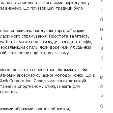
E
но не встановлено з якого саме періоду часу
ом визнано, що початок цієї традиції було
F
G
H
Любов споживача продукція торгової марки
асичного спрямування. Простота та чіткість
I
owatch. Їх можна одягти куди завгодно: в офіс,
іверсальніший стиль, який доречний у будь-якій
J
цій, закладених ще сто років тому.
K
L
 кілька років став всесвітньо відомим у фейш
в'язковий аксесуар сучасної молодої жінки, що є
M
luck Corporation. Серед численних колекцій
ння і в спортивному стилі, і навіть для
O
іамантів.
P
Q
яркими образами городской жизни,