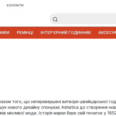
КОНТАКТИ
НИКИ
РЕМІНЦІ
ІНТЕР'ЄРНИЙ ГОДИННИК
АКСЕСУ
оказом того, що неперевершені витвори швейцарської го
ук нового дизайну спонукає Adriatica до створення нови
в мінливої моди. Історія марки бере свій початок у 185