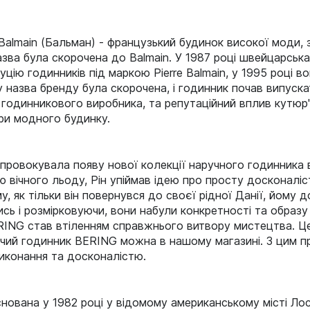
ва Balmain (Бальман) - французький будинок високої мод
назва була скорочена до Balmain. У 1987 році швейцарсь
цію годинників під маркою Pierre Balmain, у 1995 році в
 назва бренду була скорочена, і годинник почав випуска
і годинникового виробника, та репутаційний вплив кутю
ари модного будинку.
провокувала появу нової колекції наручного годинника 
ю вічного льоду, Рін упіймав ідею про просту досконалі
 як тільки він повернувся до своєї рідної Данії, йому д
ь і розмірковуючи, вони набули конкретності та образу 
RING став втіленням справжнього витвору мистецтва. Це
очий годинник BERING можна в нашому магазині. З цим 
иконання та досконалістю.
заснована у 1982 році у відомому американському місті Л