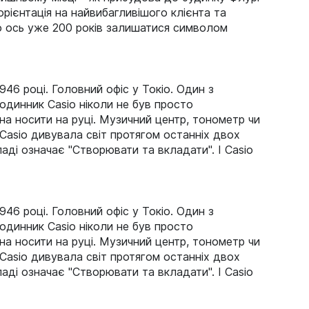
рієнтація на найвибагливішого клієнта та
no ось уже 200 років залишатися символом
1946 році. Головний офіс у Токіо. Один з
Годинник Casio ніколи не був просто
жна носити на руці. Музичний центр, тонометр чи
Casio дивувала світ протягом останніх двох
кладі означає "Створювати та вкладати". І Casio
1946 році. Головний офіс у Токіо. Один з
Годинник Casio ніколи не був просто
жна носити на руці. Музичний центр, тонометр чи
Casio дивувала світ протягом останніх двох
кладі означає "Створювати та вкладати". І Casio