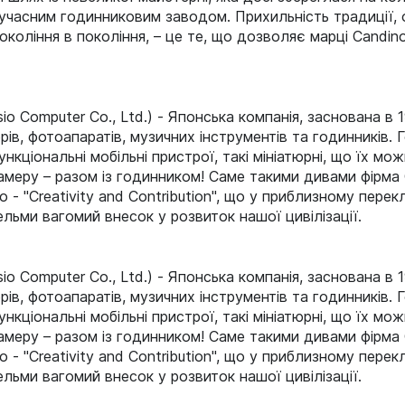
учасним годинниковим заводом. Прихильність традиції, о
окоління в покоління, – це те, що дозволяє марці Candi
asio Computer Co., Ltd.) - Японська компанія, заснована в 
ів, фотоапаратів, музичних інструментів та годинників. 
кціональні мобільні пристрої, такі мініатюрні, що їх мо
амеру – разом із годинником! Саме такими дивами фірма 
o - "Сreativity and Contribution", що у приблизному пере
ельми вагомий внесок у розвиток нашої цивілізації.
asio Computer Co., Ltd.) - Японська компанія, заснована в 
ів, фотоапаратів, музичних інструментів та годинників. 
кціональні мобільні пристрої, такі мініатюрні, що їх мо
амеру – разом із годинником! Саме такими дивами фірма 
o - "Сreativity and Contribution", що у приблизному пере
ельми вагомий внесок у розвиток нашої цивілізації.