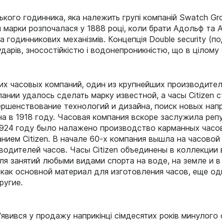
ького годинника, яка належить групі компаній Swatch Gr
орія марки розпочалася у 1888 році, коли брати Адольф та
 годинникових механізмів. Концепція Double security (по
дарів, зносостійкістю і водонепроникністю, що в цілому зб
ких часовых компаний, один из крупнейших производител
нии удалось сделать марку известной, а часы Citizen 
ршенствование технологий и дизайна, поиск новых напр
а в 1918 году. Часовая компания вскоре заслужила ре
1924 году было налажено производство карманных часов
ием Citizen. В начале 60-х компания вышла на часовой
водителей часов. Часы Citizen объединены в коллекции
ля занятий любыми видами спорта на воде, на земле и в 
 как основной материал для изготовления часов, еще од
ругие.
з'явився у продажу наприкінці сімдесятих років минулого 