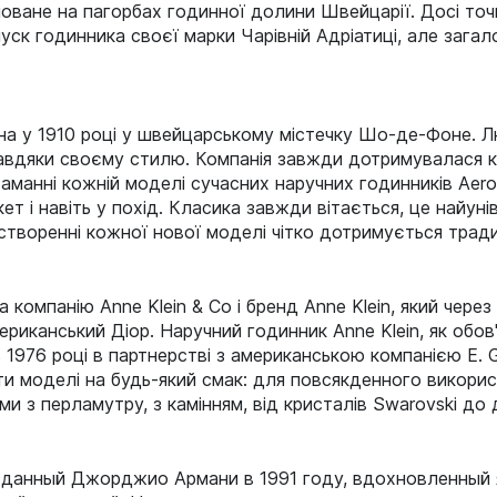
оване на пагорбах годинної долини Швейцарії. Досі точ
уск годинника своєї марки Чарівній Адріатиці, але загал
на у 1910 році у швейцарському містечку Шо-де-Фоне. 
вдяки своєму стилю. Компанія завжди дотримувалася кл
ритаманні кожній моделі сучасних наручних годинників Aer
кет і навіть у похід. Класика завжди вітається, це найун
 створенні кожної нової моделі чітко дотримується тради
 компанію Anne Klein & Co і бренд Anne Klein, який через
мериканський Діор. Наручний годинник Anne Klein, як обо
 1976 році в партнерстві з американською компанією E. G
ти моделі на будь-який смак: для повсякденного використа
и з перламутру, з камінням, від кристалів Swarovski до д
озданный Джорджио Армани в 1991 году, вдохновленный 