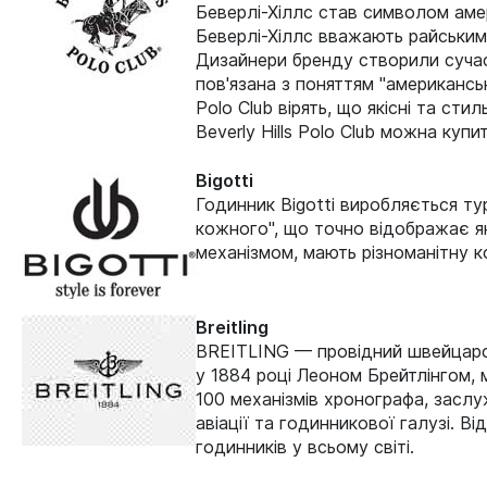
Беверлі-Хіллс став символом амер
Беверлі-Хіллс вважають райським м
Дизайнери бренду створили сучасні
пов'язана з поняттям "американсь
Polo Club вірять, що якісні та ст
Beverly Hills Polo Club можна куп
Bigotti
Годинник Bigotti виробляється ту
кожного", що точно відображає як
механізмом, мають різноманітну ко
Breitling
BREITLING — провідний швейцарсь
у 1884 році Леоном Брейтлінгом, м
100 механізмів хронографа, заслуж
авіації та годинникової галузі. Ві
годинників у всьому світі.