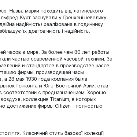
oup. Назва марки походить від латинського
 Альфред Курт заснували у Гренхені невелику
двійна надійність) реалізована в годиннику
ільшує їх довговічність і надійність.
ей часов в мире. За более чем 80 лет работы
стали частью современной часовой техники. За
авлений и стандартов в производстве часов.
путацию фирмы, производящей часы
, а 28 мая 1930 года компания была
 рынок Гонконга и Юго-Восточной Азии, став
 в соответствии с предназначением. Хорошо
воздухе, коллекция Titanium, в которых
но достижение фирмы Citizen - полностью
століття. Класичний стиль базової колекції