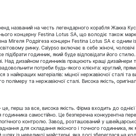
енд названий на честь легендарного корабля Жакка Куст
ього концерну Festina Lotus SA, що володіє також марка
ена Мігеля Родрігеза концерн Festina Lotus SA є одним і
вітовому ринку. Calypso включає в себе жіночі, чоловічі 
 підібрати годинник, який буде відповідати його стилю. 
і. Над дизайном годинників працюють кращі дизайнери т
 задовольнити потреби будь-якого клієнта: круглий, прям
я з найкращих матеріалів: міцної нержавіючої сталі та в
го полімеру та нержавіючої сталі. Висока якість, оригіна
е, перш за все, висока якість. Фірма входить до однієї з
я годинника самостійно. Це безперечна конкурентна пер
ологічного контролю. Завод, розташований у швейцарсько
днання для складання якісного і точного годинника, як 
й шлях із невеликої майстерні, яка досі збереглася на к