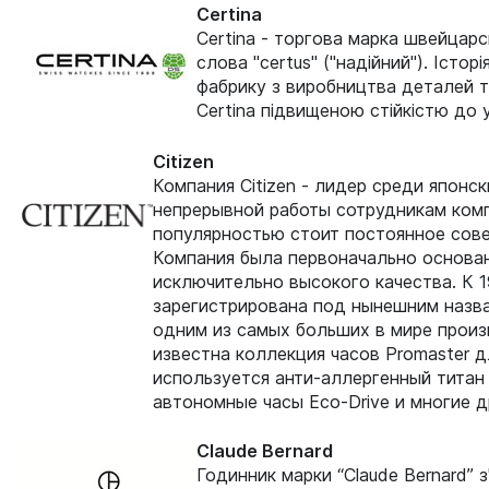
Certina
Certina - торгова марка швейцарс
слова "certus" ("надійний"). Іст
фабрику з виробництва деталей та
Certina підвищеною стійкістю до у
Citizen
Компания Citizen - лидер среди японс
непрерывной работы сотрудникам компа
популярностью стоит постоянное сове
Компания была первоначально основан
исключительно высокого качества. К 
зарегистрирована под нынешним назван
одним из самых больших в мире произ
известна коллекция часов Promaster д
используется анти-аллергенный титан
автономные часы Eco-Drive и многие д
Claude Bernard
Годинник марки “Claude Bernard” 