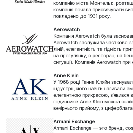
компанію міста Монтельє, розташ
компанія почала присвячувати вип
покладено до 1931 року.
Aerowatch
Компанія Aerowatch була заснова
Aerowatch заслужила частково за
ліній, елегантність та гідність п
на прогулянку, в ресторан, на бен
ситуації. Компанія Aerowatch при
Anne Klein
У 1968 році Ганна Кляйн заснувала
індустрії, його навіть називали а
елегантною прикрасою, з'явився в
годинників Anne Klein можна знай
вечірнього прийому, з циферблатам
Armani Exchange
Armani Exchange — это бренд, с