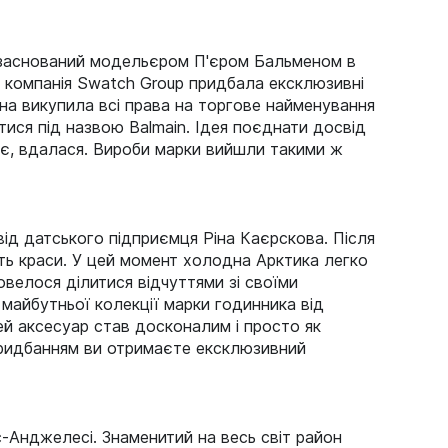
и, заснований модельєром П'єром Бальменом в
ка компанія Swatch Group придбала ексклюзивні
она викупила всі права на торгове найменування
тися під назвою Balmain. Ідея поєднати досвід
р'є, вдалася. Вироби марки вийшли такими ж
від датського підприємця Ріна Каєрскова. Після
сть краси. У цей момент холодна Арктика легко
овелося ділитися відчуттями зі своїми
майбутньої колекції марки годинника від
й аксесуар став досконалим і просто як
придбанням ви отримаєте ексклюзивний
ос-Анджелесі. Знаменитий на весь світ район