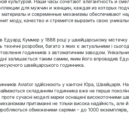
ой культурой. Наши часы сочетают элегантность и смел
ллекции для мужчин и женщин, каждая из которых подч
 материалы и современные механизмы обеспечивают над
енит моду, качество и стремится выразить свою уникаль
 Едуард Куммер у 1888 році у швейцарському містечку Б
 технічні розробки, багато з яких є актуальними і сього
товлення годинників з автоматичним заводом. Унікальний
одні залишається таким самим, яким його впровадив Ед
пресуючого швейцарського годинника.
инників Aviator здійснюють у кантоні Юра, Швейцарія. 
і займаються складанням годинника вже не перше поколін
, проте сучасні моделі марки оснащені високоточними ш
 механізмам притаманні не тільки висока надійність, але 
 виробляються обмеженими серіями – до 1000 екземплярів,