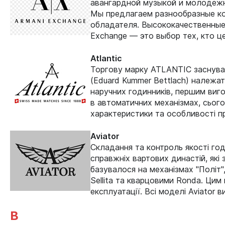
авангардной музыкой и молодежн
Мы предлагаем разнообразные ко
обладателя. Высококачественные
Exchange — это выбор тех, кто ц
Atlantic
Торгову марку ATLANTIC заснував
(Eduard Kummer Bettlach) належать
наручних годинників, першим виго
в автоматичних механізмах, сьог
характеристики та особливості 
Aviator
Складання та контроль якості год
справжніх вартових династій, як
базувалося на механізмах "Політ"
Sellita та кварцовими Ronda. Цим
експлуатації. Всі моделі Aviator
B