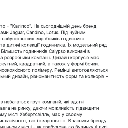
о - "Каліпсо". На сьогоднішній день бренд
ми Jaguar, Candino, Lotus. Під чуйним
з найуспішніших виробників годинника
та дитячі колекції годинників. Їх модельний ряд
Більшість годинників Calypso виконані в
а розробники компанії. Дизайн корпусів має
окутний, квадратний, а також у формі бочки.
исокоякісного полімеру. Ремінці виготовляються
льний дизайн, різноманітність форм та кольорів –
 небагатьох груп компаній, які здатні
евага на ринку, даючи можливість підвищити
му місті Хебертсвілль, має у своєму
механічного, так і кварцового. Власники бренду
олишньому місці – як прибудова до будинку Флурі