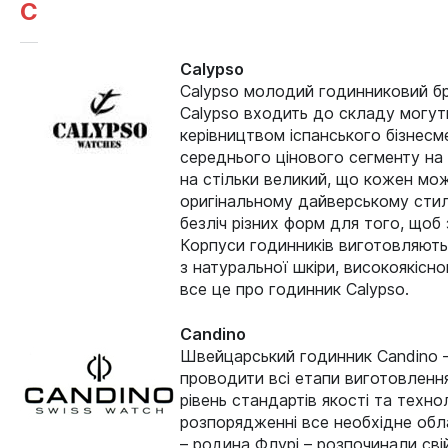
C
Calypso
Calypso молодий годинниковий бр
Calypso входить до складу могутн
керівництвом іспанського бізнесм
середнього цінового сегменту на с
на стільки великий, що кожен може
оригінальному дайверському стил
безліч різних форм для того, щоб
Корпуси годинників виготовляютьс
з натуральної шкіри, високоякісно
все це про годинник Calypso.
Candino
Швейцарський годинник Candino – ц
проводити всі етапи виготовленн
рівень стандартів якості та техн
розпорядженні все необхідне обла
– родина Флурі – розпочинали сві