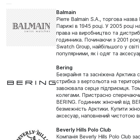
Balmain
Pierre Balmain S.A., торгова наз
Парижі в 1945 році. У 2005 році 
права на виробництво та дистрибу
годинника. Починаючи з 2001 року
Swatch Group, найбільшого у світ
популярними, як і одяг та аксесу
Bering
Безкрайня та засніжена Арктика с
стрибка з вертольота на територі
завоювала серце підприємця. Тому,
колегами. Пристрасно сперечаючис
BERING. Годинник жіночий від BE
безмежність Арктики. Купити жін
аксесуар, наповнений чистотою в
Beverly Hills Polo Club
Компанія Beverly Hills Polo Club 