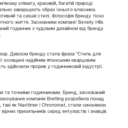
якому клімату, красивій, багатій природі
деально завершують образ їхнього власника.
тивній та casual стилі. Філософія бренду тісно
ного життя. Засновники компанії Beverly Hills
ручний годинник з чудовим дизайном від бренду
.
roup. Девізом бренду стала фраза "Стиль для
нії оснащені надійним японським кварцовим
ть здійснили прорив у годинниковій індустрії.
ми та точними годинниками. Бренд, заснований
заснування компанія Breitling розробила понад
такі як Navitimer і Chronomat, стали синонімом
 вірних прихильників серед ентузіастів і знавців