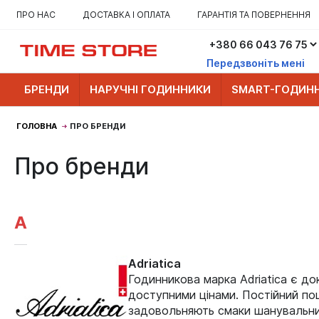
ПРО НАС
ДОСТАВКА І ОПЛАТА
ГАРАНТІЯ ТА ПОВЕРНЕННЯ
Передзвоніть мені
БРЕНДИ
НАРУЧНІ ГОДИННИКИ
SMART-ГОДИН
ГОЛОВНА
ПРО БРЕНДИ
Про бренди
A
Adriatica
Годинникова марка Adriatica є д
доступними цінами. Постійний пош
задовольняють смаки шанувальникі