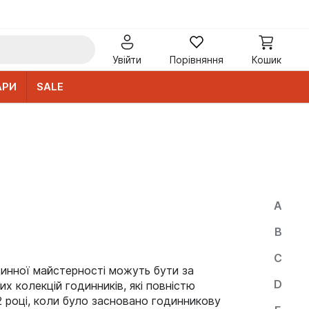
Увійти
Порівняння
Кошик
АРИ
SALE
A
B
C
динної майстерності можуть бути за
D
х колекцій годинників, які повністю
2 році, коли було засновано годинникову