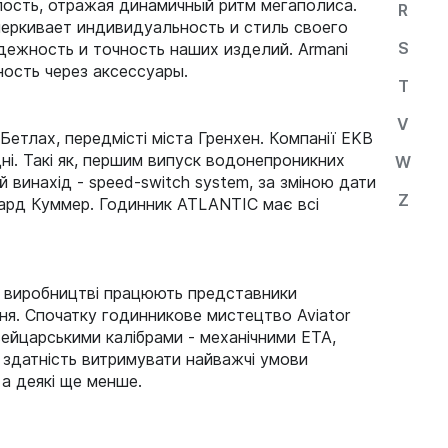
ость, отражая динамичный ритм мегаполиса.
R
еркивает индивидуальность и стиль своего
S
ежность и точность наших изделий. Armani
ность через аксессуары.
T
V
етлах, передмісті міста Гренхен. Компанії EKB
дні. Такі як, першим випуск водонепроникних
W
 винахід - speed-switch system, за зміною дати
Z
уард Куммер. Годинник ATLANTIC має всі
На виробництві працюють представники
ня. Спочатку годинникове мистецтво Aviator
вейцарськими калібрами - механічними ETA,
й здатність витримувати найважчі умови
 а деякі ще менше.