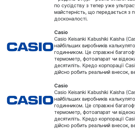
по сусідству з тепер уже ультрас
майстерність, що передається з п
досконалості.
Casio
Casio Keisanki Kabushiki Kaisha (C
найбільших виробників калькулятор
годинником. Це справжні багатофун
термометр, фотоапарат чи відеок
десятиліть. Кредо корпорації Casi
дійсно робить реальний внесок, в
Casio
Casio Keisanki Kabushiki Kaisha (C
найбільших виробників калькулятор
годинником. Це справжні багатофун
термометр, фотоапарат чи відеок
десятиліть. Кредо корпорації Casi
дійсно робить реальний внесок, в