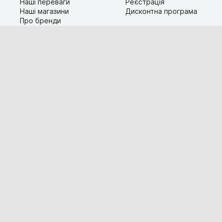
Наші переваги
Реєстрація
Наші магазини
Дисконтна програма
Про бренди
Контакти
Сервіс
Допомога
Гарантія та повернення
Карта сайту
Доставка і оплата
Популярні питання
Технічна інформація