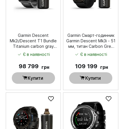
Garmin Descent
Garmin Смарт-годинник
Mk2i/Descent T1 Bundle
Garmin Descent Mk3i - 51
Titanium carbon gray
мм, титан Carbon Grey
DLC with DLC titanium
DLC з чорним
Є в наявності
Є в наявності
band
силіконовим ремінцем +
трансивер Descent T2
98 799
109 199
грн
грн
Купити
Купити