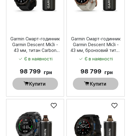
Garmin Смарт-годинник
Garmin Смарт-годинник
Garmin Descent Mk3i -
Garmin Descent Mk3i -
43 мм, титан Carbon
43 мм, бронзовий титан
Grey DLC з чорним
PVD, силіконовий
Є в наявності
Є в наявності
силіконовим ремінцем +
ремінець французького
трансивер Descent T2
сірого кольору +
98 799
98 799
грн
грн
трансивер Descent T2
Купити
Купити