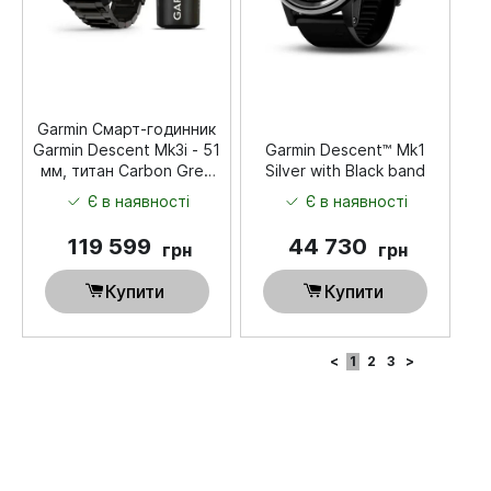
Garmin Смарт-годинник
Garmin Descent Mk3i - 51
Garmin Descent™ Mk1
мм, титан Carbon Grey
Silver with Black band
DLC з титановим
Є в наявності
Є в наявності
браслетом + трансивер
Descent T2
119 599
44 730
грн
грн
Купити
Купити
<
1
2
3
>