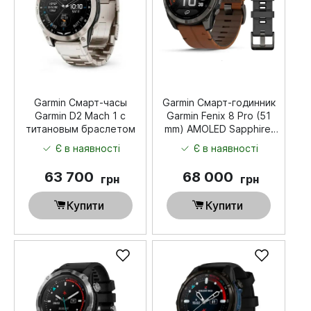
Garmin Смарт-часы
Garmin Смарт-годинник
Garmin D2 Mach 1 с
Garmin Fenix 8 Pro (51
титановым браслетом
mm) AMOLED Sapphire,
титан Carbon Gray DLC
Є в наявності
Є в наявності
із каштановим шкіряним
ремінцем
63 700
68 000
грн
грн
Купити
Купити