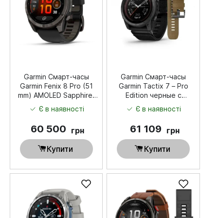
Garmin Смарт-часы
Garmin Смарт-часы
Garmin Fenix ​​8 Pro (51
Garmin Tactix 7 – Pro
mm) AMOLED Sapphire,
Edition черные с
титан Carbon Gray DLC с
нейлоновыми
Є в наявності
Є в наявності
силиконовым черно-
ремешками черного и
серым ремешком
коричневого цвета
60 500
61 109
грн
грн
Купити
Купити