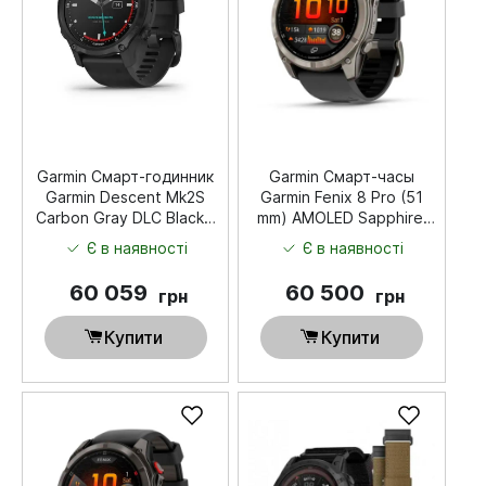
Garmin Смарт-годинник
Garmin Смарт-часы
Garmin Descent Mk2S
Garmin Fenix ​​8 Pro (51
Carbon Gray DLC Black з
mm) AMOLED Sapphire,
чорним силіконовим
титан с графитово-
Є в наявності
Є в наявності
ремінцем
черным силиконовым
ремешком
60 059
60 500
грн
грн
Купити
Купити