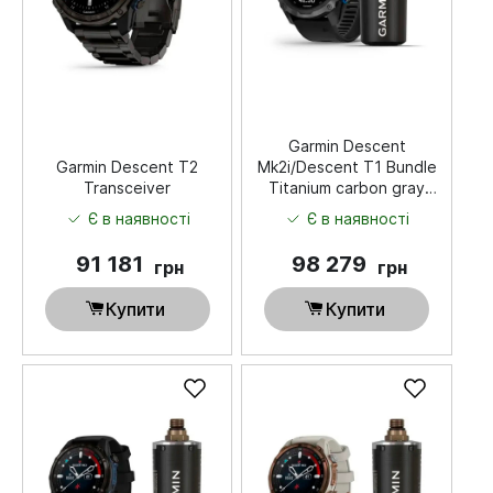
Garmin Descent
Garmin Descent T2
Mk2i/Descent T1 Bundle
Transceiver
Titanium carbon gray
DLC with black silicone
Є в наявності
Є в наявності
band
91 181
98 279
грн
грн
Купити
Купити