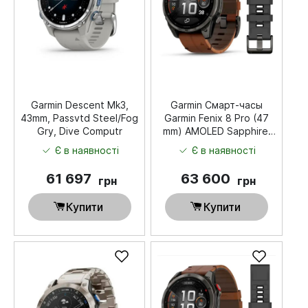
Garmin Descent Mk3,
Garmin Смарт-часы
43mm, Passvtd Steel/Fog
Garmin Fenix ​​8 Pro (47
Gry, Dive Computr
mm) AMOLED Sapphire,
титан Carbon Gray DLC с
Є в наявності
Є в наявності
каштановым кожаным
ремешком
61 697
63 600
грн
грн
Купити
Купити