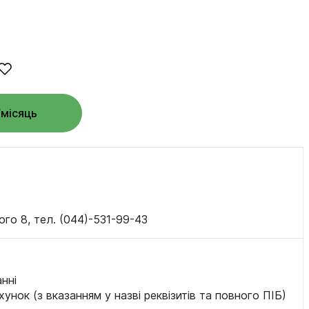
/місяць
ого 8, тел. (044)-531-99-43
нні
хунок (з вказанням у назві реквізитів та повного ПІБ)