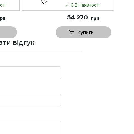
сті
Є В Наявності
54 270
грн
грн
Купити
ти відгук