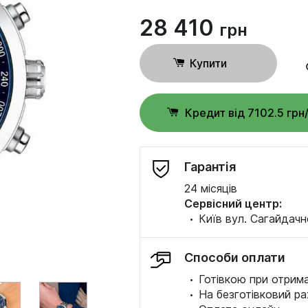
28 410
грн
Купити
Кредит від 7102.5 грн
Гарантія
24 місяців
Сервісний центр:
·
Київ вул. Сагайдачн
Способи оплати
·
Готівкою при отрима
·
На безготівковий ра