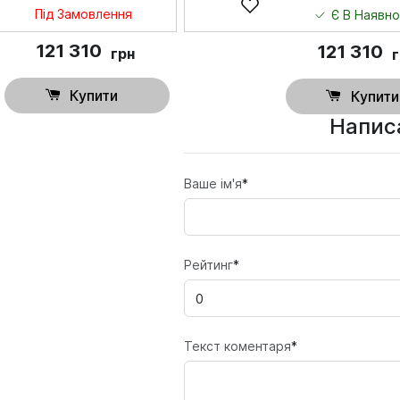
Під Замовлення
Є В Наявно
121 310
121 310
грн
Купити
Купити
Написа
Ваше ім'я
*
Рейтинг
*
Текст коментаря
*