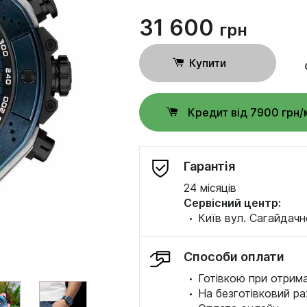
31 600
грн
Купити
Кредит від 7900 грн/
Гарантія
24 місяців
Сервісний центр:
·
Київ вул. Сагайдачн
Способи оплати
·
Готівкою при отрима
·
На безготівковий ра