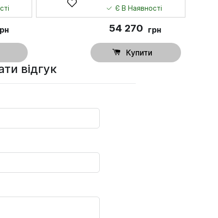
сті
Є В Наявності
54 270
грн
грн
Купити
ти відгук