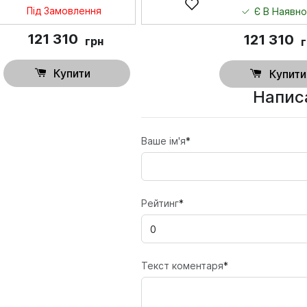
Під Замовлення
Є В Наявно
121 310
121 310
грн
Купити
Купити
Написа
Ваше ім'я
*
Рейтинг
*
Текст коментаря
*