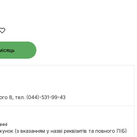
місяць
ого 8, тел. (044)-531-99-43
нні
хунок (з вказанням у назві реквізитів та повного ПІБ)