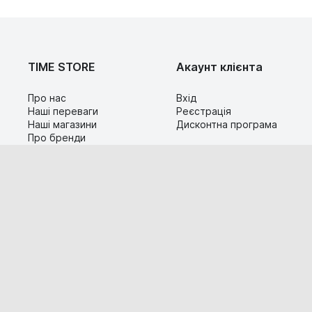
TIME STORE
Акаунт клієнта
Про нас
Вхід
Наші переваги
Реєстрація
Наші магазини
Дисконтна програма
Про бренди
Контакти
Сервіс
Допомога
Гарантія та повернення
Карта сайту
Доставка і оплата
Популярні питання
Технічна інформація