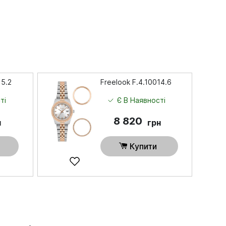
15.2
Freelook F.4.10014.6
ті
Є В Наявності
8 820
н
грн
Купити