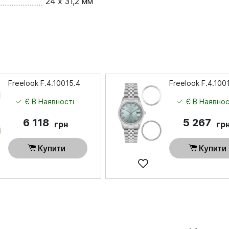
24 х 31,2 мм
Freelook F.4.10015.4
Freelook F.4.100
Є В Наявності
Є В Наявнос
6 118
5 267
грн
гр
Купити
Купити