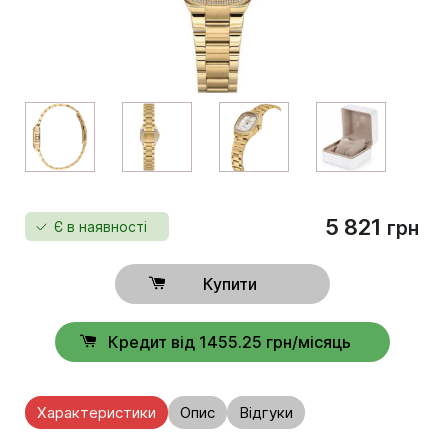
5 821
грн
Є в наявності
Купити
Кредит від 1455.25 грн/місяць
Характеристики
Опис
Відгуки