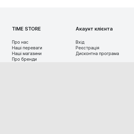
TIME STORE
Акаунт клієнта
Про нас
Вхід
Наші переваги
Реєстрація
Наші магазини
Дисконтна програма
Про бренди
Контакти
Сервіс
Допомога
Гарантія та повернення
Карта сайту
Доставка і оплата
Популярні питання
Технічна інформація