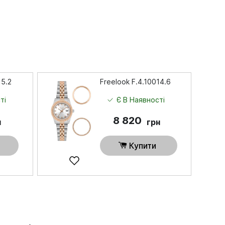
15.2
Freelook F.4.10014.6
ті
Є В Наявності
8 820
н
грн
Купити