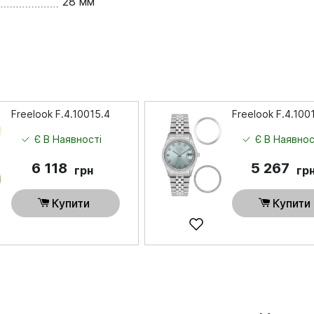
28 мм
Freelook F.4.10015.4
Freelook F.4.100
Є В Наявності
Є В Наявнос
6 118
5 267
грн
гр
Купити
Купити