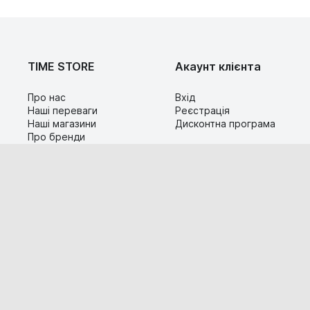
TIME STORE
Акаунт клієнта
Про нас
Вхід
Наші переваги
Реєстрація
Наші магазини
Дисконтна програма
Про бренди
Контакти
Сервіс
Допомога
Гарантія та повернення
Карта сайту
Доставка і оплата
Популярні питання
Технічна інформація