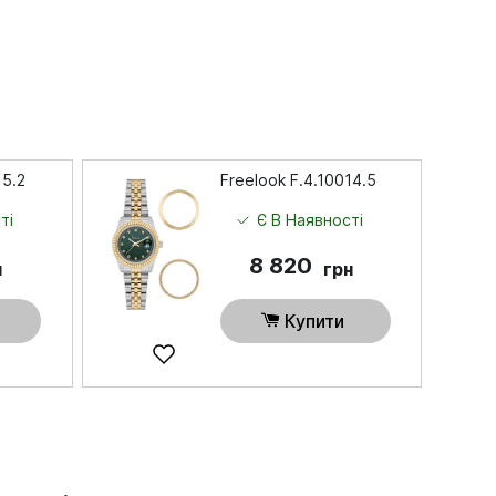
15.2
Freelook F.4.10014.5
ті
Є В Наявності
8 820
н
грн
Купити