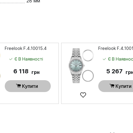
28 мм
Freelook F.4.10015.4
Freelook F.4.100
Є В Наявності
Є В Наявнос
6 118
5 267
грн
гр
Купити
Купити